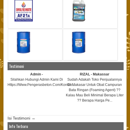
Testimoni
Admin -
RIZAL - Makassar
Silahkan Hubungi Admin Kami Di
Sudah Adakah Toko Penjualannya
Https://www.pengerasbeton.com/kontak...
Di Makasar Untuk Obat Campuran
Htt
Bata Ringan (foaming Agent) ??
Kalau Mau Beli Minimal Berapa Liter
?? Berapa Harga Pe...
Isi Testimoni →
Info Terbaru