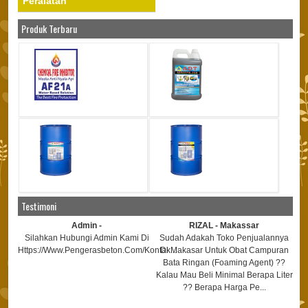
Peralatan
Produk Terbaru
Testimoni
Admin -
RIZAL - Makassar
Silahkan Hubungi Admin Kami Di
Sudah Adakah Toko Penjualannya
Https://www.pengerasbeton.com/kontak...
Di Makasar Untuk Obat Campuran
Htt
Bata Ringan (foaming Agent) ??
Kalau Mau Beli Minimal Berapa Liter
?? Berapa Harga Pe...