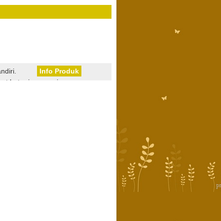
ndiri.
Info Produk
t bata ringan, cairan
ingin/ cairan anti karat
ayu/ water based solution,ADT
n kimia buat olah mas, cairan