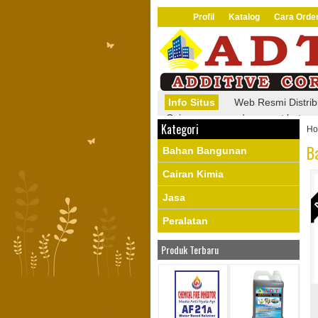
Profil
Katalog
Cara Orde
Info Situs
Web Resmi Distribu
Cairan pengeras/ penguat beton, 
Kategori
H
pengeras paving blok, cairan peng
radiator mobil, cairan penghancur
B
Bahan Bangunan
soil stabilizer/ pengeras jalan t
kimia buat olah perak, cairan kimi
Cairan Kimia
Info Promo
Nantikan promo m
Jasa
Peralatan
Produk Terbaru