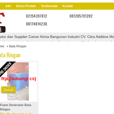
r
Info
Demo Produk
Testimonial
Kontak
02154397812
081285791282
08174814238
tor dan Supplier Cairan Kimia Bangunan Industri CV. Citra Additive Ma
cairan pengeras bata ringan, cairan foaming agent/ bahan busa pembua
ome
» Bata Ringan
eras buat batako, cairan pengeras bata merah tanpa bakar, cairan pend
 batu kerak pada radiator mobil, cairan pelapis anti api untuk bahan k
ata Ringan
anah, cairan pembersih bercak pada batu marmer, krim grafir kaca, caira
a buat olah timah,dll.
enarik dari kami
Rp (hubungi cs)
Detail
Foam Generator Bata
Ringan